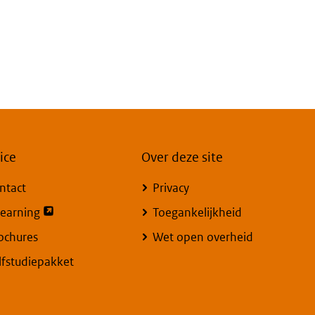
ice
Over deze site
ntact
Privacy
opent externe pagina
learning
Toegankelijkheid
ochures
Wet open overheid
lfstudiepakket