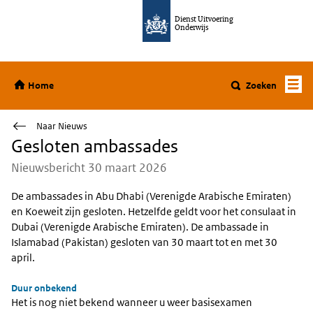
Ga direct naar de inhoud
Dienst Uitvoering
Onderwijs
Home
Home
Zoeken
Naar Nieuws
Gesloten ambassades
Nieuwsbericht 30 maart 2026
De ambassades in Abu Dhabi (Verenigde Arabische Emiraten)
en Koeweit zijn gesloten. Hetzelfde geldt voor het consulaat in
Dubai (Verenigde Arabische Emiraten). De ambassade in
Islamabad (Pakistan) gesloten van 30 maart tot en met 30
april.
Duur onbekend
Het is nog niet bekend wanneer u weer basisexamen