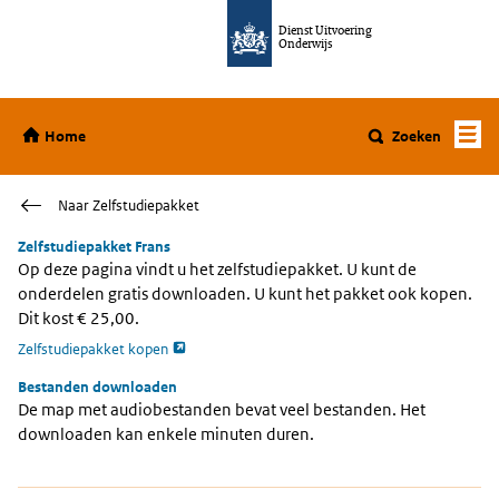
Ga direct naar de inhoud
Dienst Uitvoering
Onderwijs
Home
Home
Zoeken
Naar Zelfstudiepakket
Zelfstudiepakket Frans
Op deze pagina vindt u het zelfstudiepakket. U kunt de
onderdelen gratis downloaden. U kunt het pakket ook kopen.
Dit kost € 25,00.
opent externe pagina
Zelfstudiepakket kopen
Bestanden downloaden
De map met audiobestanden bevat veel bestanden. Het
downloaden kan enkele minuten duren.