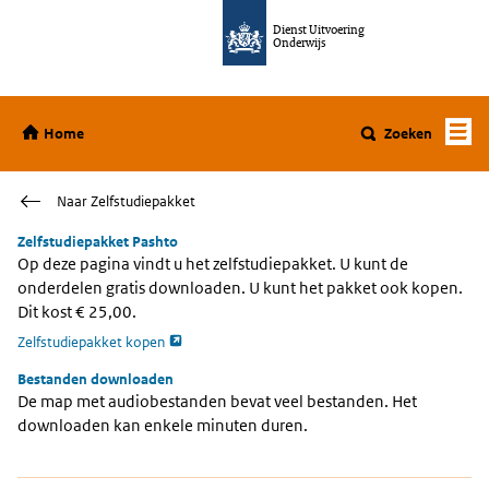
Ga direct naar de inhoud
Dienst Uitvoering
Onderwijs
Home
Home
Zoeken
Naar Zelfstudiepakket
Zelfstudiepakket Pashto
Op deze pagina vindt u het zelfstudiepakket. U kunt de
onderdelen gratis downloaden. U kunt het pakket ook kopen.
Dit kost € 25,00.
opent externe pagina
Zelfstudiepakket kopen
Bestanden downloaden
De map met audiobestanden bevat veel bestanden. Het
downloaden kan enkele minuten duren.